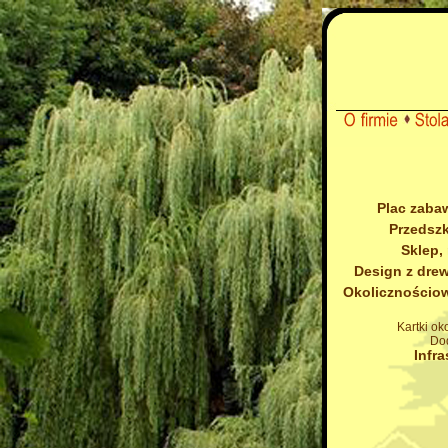
Plac zabaw
Przedszk
Sklep,
Design z drew
Okolicznościow
Kartki ok
Do
Infra