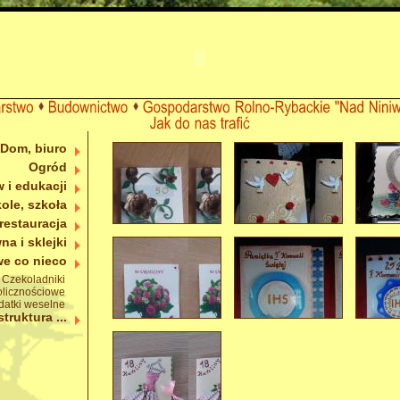
Dom, biuro
Ogród
 i edukacji
ole, szkoła
 restauracja
na i sklejki
e co nieco
Czekoladniki
olicznościowe
datki weselne
struktura ...