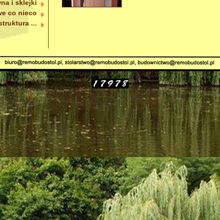
na i sklejki
e co nieco
struktura ...