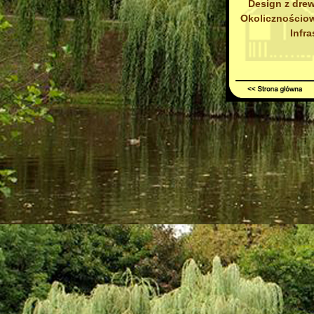
Design z drew
Okolicznościow
Infra