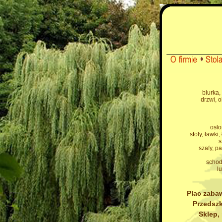
biurka,
drzwi, 
osł
stoły, ławki,
s
szafy, p
schod
l
Plac zabaw
Przedszk
Sklep,