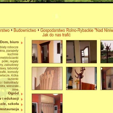
Dom, biuro
 blaty robocze
okna, parapety
kuchnie
meblościanki
półki, regały
ony, zabudowy
 ławy, taborety
zafki, komody
awlacze, łóżka
łazienki
y i balustrady
ustra, wieszaki
inne
Ogród
 i edukacji
ole, szkoła
 restauracja